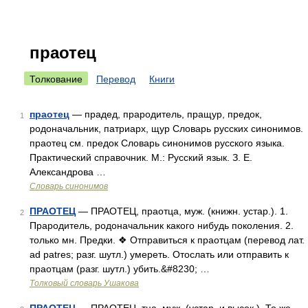
праотец
Толкование
Перевод
Книги
праотец
— прадед, прародитель, пращур, предок,
1
родоначальник, патриарх, щур Словарь русских синонимов.
праотец см. предок Словарь синонимов русского языка.
Практический справочник. М.: Русский язык. З. Е.
Александрова …
Словарь синонимов
ПРАОТЕЦ
— ПРАОТЕЦ, праотца, муж. (книжн. устар.). 1.
2
Прародитель, родоначальник какого нибудь поколения. 2.
только мн. Предки. ❖ Отправиться к праотцам (перевод лат.
ad patres; разг. шутл.) умереть. Отослать или отправить к
праотцам (разг. шутл.) убить.&#8230; …
Толковый словарь Ушакова