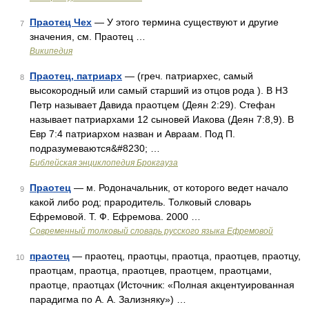
Праотец Чех
— У этого термина существуют и другие
7
значения, см. Праотец …
Википедия
Праотец, патриарх
— (греч. патриархес, самый
8
высокородный или самый старший из отцов рода ). В НЗ
Петр называет Давида праотцем (Деян 2:29). Стефан
называет патриархами 12 сыновей Иакова (Деян 7:8,9). В
Евр 7:4 патриархом назван и Авраам. Под П.
подразумеваются&#8230; …
Библейская энциклопедия Брокгауза
Праотец
— м. Родоначальник, от которого ведет начало
9
какой либо род; прародитель. Толковый словарь
Ефремовой. Т. Ф. Ефремова. 2000 …
Современный толковый словарь русского языка Ефремовой
праотец
— праотец, праотцы, праотца, праотцев, праотцу,
10
праотцам, праотца, праотцев, праотцем, праотцами,
праотце, праотцах (Источник: «Полная акцентуированная
парадигма по А. А. Зализняку») …