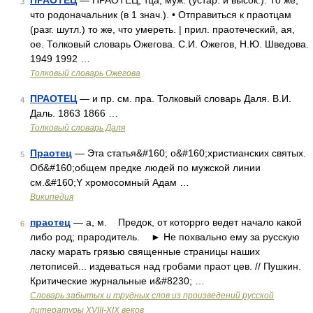
ПРАОТЕЦ
— ПРАОТЕЦ, тца, муж. (устар. и высок.). То же,
3
что родоначальник (в 1 знач.). • Отправиться к праотцам
(разг. шутл.) то же, что умереть. | прил. праотеческий, ая,
ое. Толковый словарь Ожегова. С.И. Ожегов, Н.Ю. Шведова.
1949 1992 …
Толковый словарь Ожегова
ПРАОТЕЦ
— и пр. см. пра. Толковый словарь Даля. В.И.
4
Даль. 1863 1866 …
Толковый словарь Даля
Праотец
— Эта статья&#160; о&#160;христианских святых.
5
Об&#160;общем предке людей по мужской линии
см.&#160;Y хромосомный Адам …
Википедия
праотец
— а, м. Предок, от которрго ведет начало какой
6
либо род; прародитель. ► Не похвально ему за русскую
ласку марать грязью священные страницы наших
летописей... издеваться над гробами праот цев. // Пушкин.
Критические журнальные и&#8230; …
Словарь забытых и трудных слов из произведений русской
литературы ХVIII-ХIХ веков